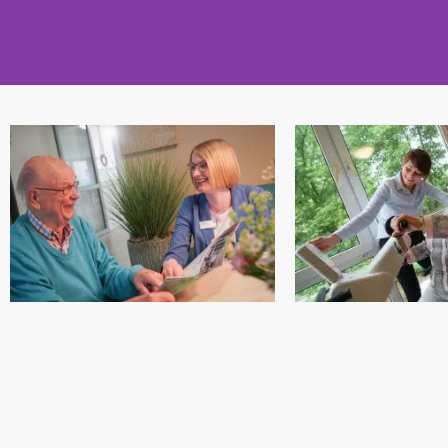
ST. LAUREN
VERBUNDEN
Das St.-Laurentius-Stift be
einem kleinem idyllischen
Gemeinde Anna-Katharina