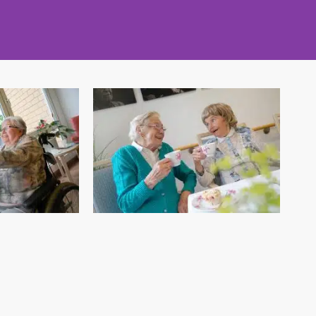
TIUS-STIFT COESFELD
 MIT MENSCH UND NATUR
findet sich direkt an der Berkel,
 Fluss, eingebunden an die
 im Westen Coesfelds.