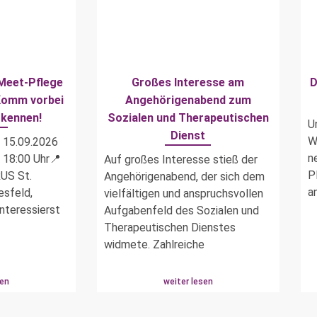
Meet-Pflege
Großes Interesse am
D
Komm vorbei
Angehörigenabend zum
 kennen!
Sozialen und Therapeutischen
U
Dienst
W
, 15.09.2026
n
s 18:00 Uhr📍
Auf großes Interesse stieß der
P
US St.
Angehörigenabend, der sich dem
a
esfeld,
vielfältigen und anspruchsvollen
interessierst
Aufgabenfeld des Sozialen und
Therapeutischen Dienstes
widmete. Zahlreiche
sen
weiter lesen