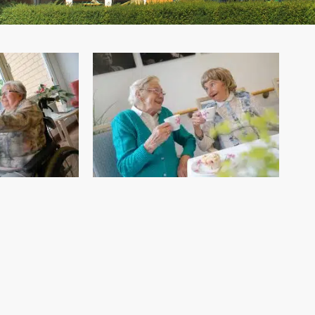
TIUS-STIFT COESFELD
 MIT MENSCH UND NATUR
findet sich direkt an der Berkel,
 Fluss, eingebunden an die
 im Westen Coesfelds.