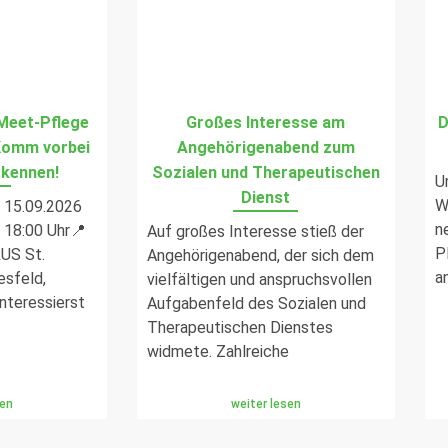
Meet-Pflege
Großes Interesse am
D
Komm vorbei
Angehörigenabend zum
 kennen!
Sozialen und Therapeutischen
U
Dienst
W
, 15.09.2026
n
s 18:00 Uhr📍
Auf großes Interesse stieß der
P
US St.
Angehörigenabend, der sich dem
a
esfeld,
vielfältigen und anspruchsvollen
interessierst
Aufgabenfeld des Sozialen und
Therapeutischen Dienstes
widmete. Zahlreiche
sen
weiter lesen