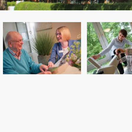
ST. LAUREN
VERBUNDEN
Das St. Laurentius-Stift be
einem kleinem idyllischen
Gemeinde Anna-Katharina