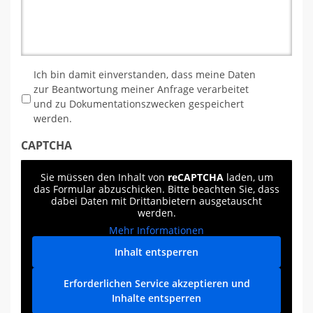
*
Ich bin damit einverstanden, dass meine Daten
zur Beantwortung meiner Anfrage verarbeitet
und zu Dokumentationszwecken gespeichert
werden.
CAPTCHA
Sie müssen den Inhalt von
reCAPTCHA
laden, um
das Formular abzuschicken. Bitte beachten Sie, dass
dabei Daten mit Drittanbietern ausgetauscht
werden.
Mehr Informationen
Inhalt entsperren
Erforderlichen Service akzeptieren und
Inhalte entsperren