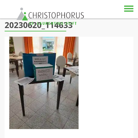
Skip to content
20230620_114633