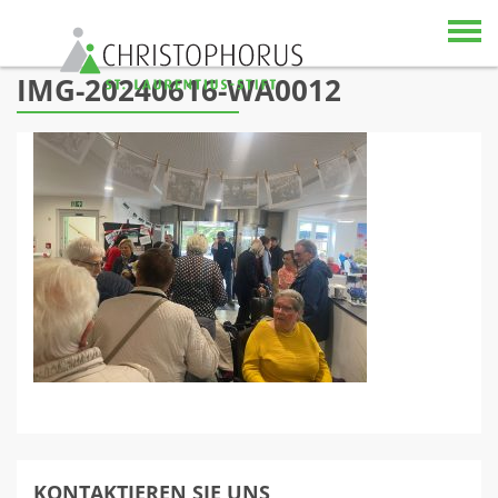
Skip to content
IMG-20240616-WA0012
KONTAKTIEREN SIE UNS