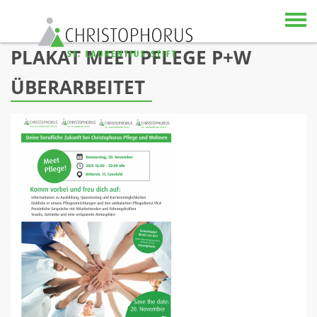
Skip to content
PLAKAT MEET PFLEGE P+W
ÜBERARBEITET