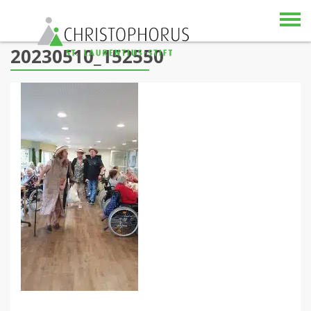
Skip to content
20230510_152550