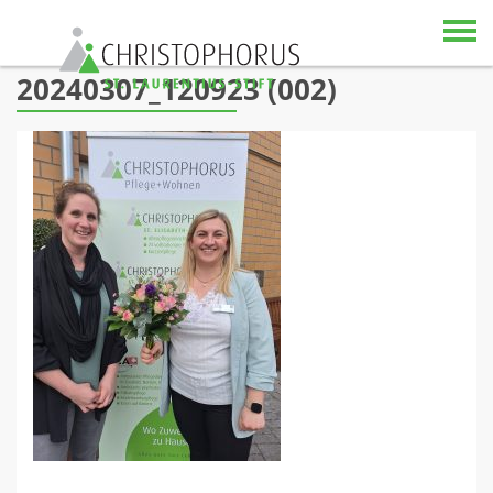
Skip to content
20240307_120923 (002)