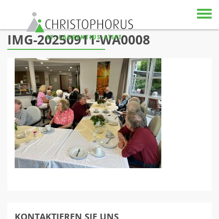
Skip to content
IMG-20250911-WA0008
KONTAKTIEREN SIE UNS