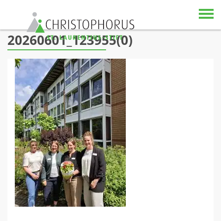
Skip to content
20260601_123955(0)