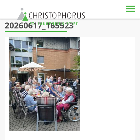
Skip to content
20260617_165523