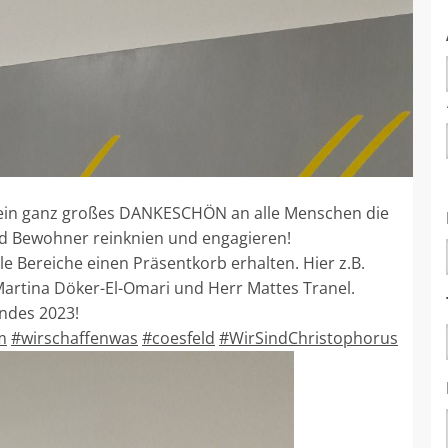
l ein ganz großes DANKESCHÖN an alle Menschen die
und Bewohner reinknien und engagieren!
e Bereiche einen Präsentkorb erhalten. Hier z.B.
 Martina Döker-El-Omari und Herr Mattes Tranel.
undes 2023!
m
#wirschaffenwas
#coesfeld
#WirSindChristophorus