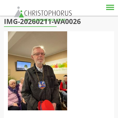
Skip to content
IMG-20260211-WA0026