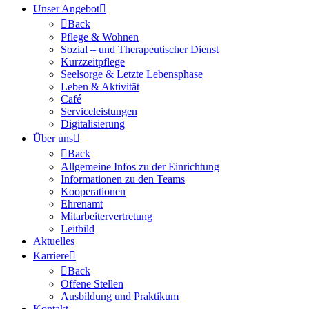
Unser Angebot


Back
Pflege & Wohnen
Sozial – und Therapeutischer Dienst
Kurzzeitpflege
Seelsorge & Letzte Lebensphase
Leben & Aktivität
Café
Serviceleistungen
Digitalisierung
Über uns


Back
Allgemeine Infos zu der Einrichtung
Informationen zu den Teams
Kooperationen
Ehrenamt
Mitarbeitervertretung
Leitbild
Aktuelles
Karriere


Back
Offene Stellen
Ausbildung und Praktikum
Kontakt